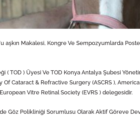
 'u aşkın Makalesi, Kongre Ve Sempozyumlarda Poster
erneği ( TOD ) Üyesi Ve TOD Konya Antalya Şubesi Yöne
ty Of Cataract & Refractive Surgery (ASCRS ), Ameri
 European Vitre Retinal Society (EVRS ) delegesidir.
de Göz Polikliniği Sorumlusu Olarak Aktif Göreve De