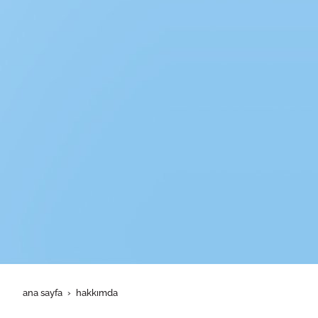
ana sayfa
hakkimda