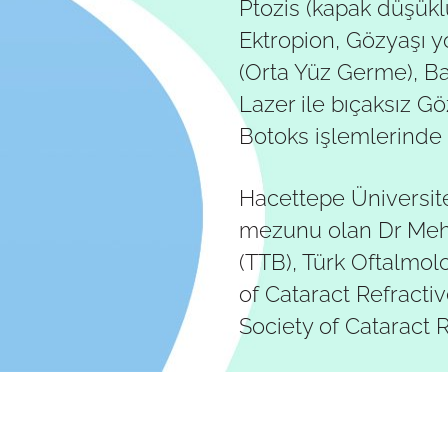
Ptozis (kapak düşüklü
Ektropion, Gözyaşı yol
(Orta Yüz Germe), B
Lazer ile bıçaksız Gö
Botoks işlemlerinde 
Hacettepe Üniversites
mezunu olan Dr Mehme
(TTB), Türk Oftalmol
of Cataract Refracti
Society of Cataract 