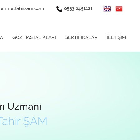
ehmettahirsam.com
0533 2451121
DA
GÖZ HASTALIKLARI
SERTİFİKALAR
İLETİŞİM
rı Uzmanı
Tahir ŞAM