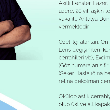
Akıllı Lensler, Lazer
üzere, 20 yılı aşkın
vaka ile Antalya Dü
vermektedir.
Özel ilgi alanları; Ön
Lens değişimleri, ko
cerrahileri vb), Exci
(Göz numaraları sıfır
(Şeker Hastalığına ba
retina dekolman cerrah
Oküloplastik cerrahi
olup üst ve alt kapak