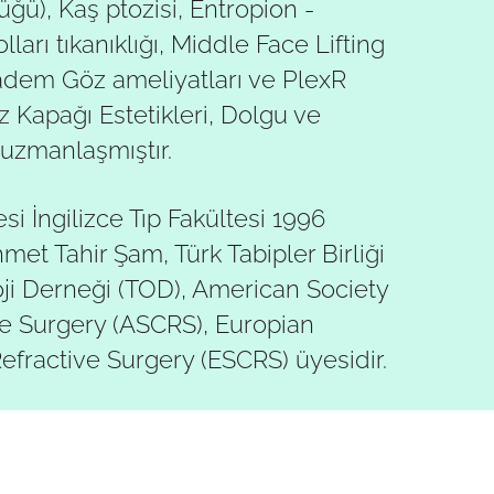
ğü), Kaş ptozisi, Entropion -
ları tıkanıklığı, Middle Face Lifting
adem Göz ameliyatları ve PlexR
z Kapağı Estetikleri, Dolgu ve
uzmanlaşmıştır.
i İngilizce Tıp Fakültesi 1996
t Tahir Şam, Türk Tabipler Birliği
oji Derneği (TOD), American Society
ve Surgery (ASCRS), Europian
Refractive Surgery (ESCRS) üyesidir.