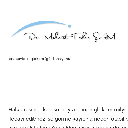
ana sayfa
glokom (göz tansiyonu)
Halk arasında karasu adıyla bilinen glokom milyonl
Tedavi edilmez ise görme kayıbına neden olabilir
için gerekli olan göz sinirine zarar verecek düzey