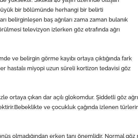
n büyük bir bölümünde herhangi bir belirti
ı belirginleşen baş ağrıları zama zaman bulanık
görülmesi televizyon izlerken göz etrafında ağrı
mde ve belirgin görme kayıbı ortaya çıktığında fark
er hastalıı miyopi uzun süreli kortizon tedavisi göz
krizle ortaya çıkan dar açılı glokomdur. Şiddetli göz ağ
rektirir.Bebeklikte ve çocukluk çağında izlenen türle
üş olmadığından erken tanı önemlidir. Normal göz mu