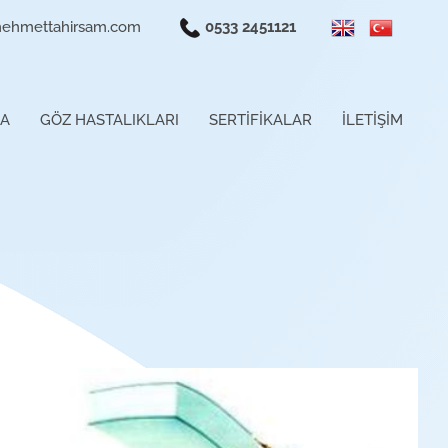
ehmettahirsam.com
0533 2451121
DA
GÖZ HASTALIKLARI
SERTİFİKALAR
İLETİŞİM