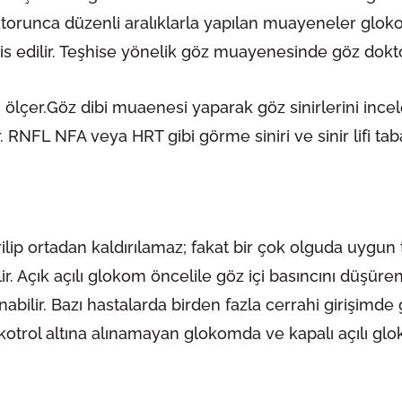
z doktorunca düzenli aralıklarla yapılan muayeneler glok
is edilir. Teşhise yönelik göz muayenesinde göz dokt
ı ölçer.Göz dibi muaenesi yaparak göz sinirlerini inc
 RNFL NFA veya HRT gibi görme siniri ve sinir lifi tabak
p ortadan kaldırılamaz; fakat bir çok olguda uygun te
r. Açık açılı glokom öncelile göz içi basıncını düşüren ç
lir. Bazı hastalarda birden fazla cerrahi girişimde ger
a kotrol altına alınamayan glokomda ve kapalı açılı glo