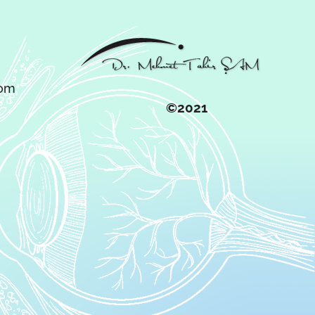
com
©2021