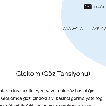
info@m
ANA SAYFA
HAKKIM
Glokom (Göz Tansiyonu)
arca insanı etkileyen yaygın bir göz hastalığıdır.
. Glokomda göz içindeki sıvı basıncı görme yeteneği
de yüksektir. Sıklıkla 40 yaşın üzerinde oluşan