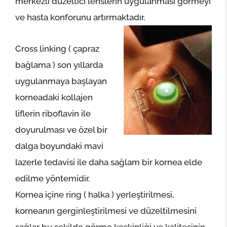
merkezli düzeltici lenslerin uygulanması görmeyi
ve hasta konforunu artırmaktadır.
Cross linking ( çapraz
bağlama ) son yıllarda
uygulanmaya başlayan
korneadaki kollajen
liflerin riboflavin ile
doyurulması ve özel bir
dalga boyundaki mavi
lazerle tedavisi ile daha sağlam bir kornea elde
edilme yöntemidir.
Kornea içine ring ( halka ) yerleştirilmesi,
korneanın gerginleştirilmesi ve düzeltilmesini
sağlar bu şekilde görme keskinliği ve kalitesinin